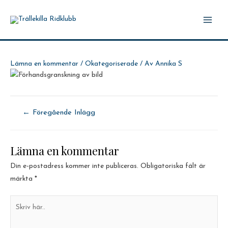
Hoppa
till
Main
innehåll
Men
Lämna en kommentar
/
Okategoriserade
/ Av
Annika S
Inläggsnavigering
←
Föregående Inlägg
Lämna en kommentar
Din e-postadress kommer inte publiceras.
Obligatoriska fält är
märkta
*
Skriv
här..