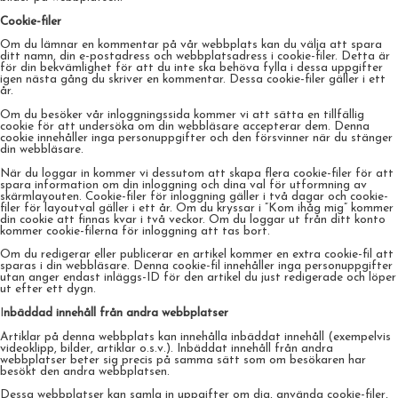
Cookie-filer
Om du lämnar en kommentar på vår webbplats kan du välja att spara
ditt namn, din e-postadress och webbplatsadress i cookie-filer. Detta är
för din bekvämlighet för att du inte ska behöva fylla i dessa uppgifter
igen nästa gång du skriver en kommentar. Dessa cookie-filer gäller i ett
år.
Om du besöker vår inloggningssida kommer vi att sätta en tillfällig
cookie för att undersöka om din webbläsare accepterar dem. Denna
cookie innehåller inga personuppgifter och den försvinner när du stänger
din webbläsare.
När du loggar in kommer vi dessutom att skapa flera cookie-filer för att
spara information om din inloggning och dina val för utformning av
skärmlayouten. Cookie-filer för inloggning gäller i två dagar och cookie-
filer för layoutval gäller i ett år. Om du kryssar i ”Kom ihåg mig” kommer
din cookie att finnas kvar i två veckor. Om du loggar ut från ditt konto
kommer cookie-filerna för inloggning att tas bort.
Om du redigerar eller publicerar en artikel kommer en extra cookie-fil att
sparas i din webbläsare. Denna cookie-fil innehåller inga personuppgifter
utan anger endast inläggs-ID för den artikel du just redigerade och löper
ut efter ett dygn.
I
nbäddad innehåll från andra webbplatser
Artiklar på denna webbplats kan innehålla inbäddat innehåll (exempelvis
videoklipp, bilder, artiklar o.s.v.). Inbäddat innehåll från andra
webbplatser beter sig precis på samma sätt som om besökaren har
besökt den andra webbplatsen.
Dessa webbplatser kan samla in uppgifter om dig, använda cookie-filer,