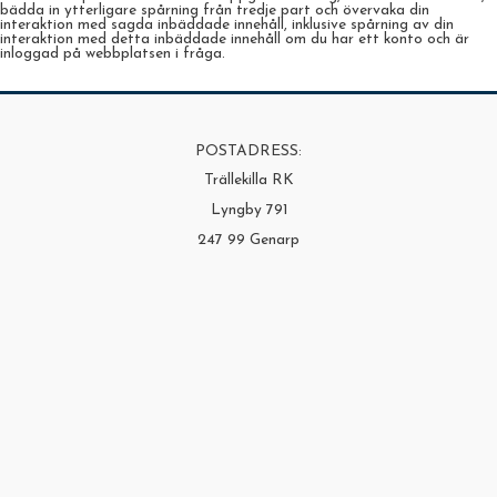
bädda in ytterligare spårning från tredje part och övervaka din
interaktion med sagda inbäddade innehåll, inklusive spårning av din
interaktion med detta inbäddade innehåll om du har ett konto och är
inloggad på webbplatsen i fråga.
POSTADRESS:
Trällekilla RK
Lyngby 791
247 99 Genarp