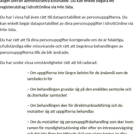
avgift utifrån administrativa kostnader. Du kan enkelt begära ett
registerutdrag i
IdrottOnline
via Min Sida.
Du har i vissa fall även rätt till dataportabilitet av personuppgifterna. Du
kan enkelt begär dataportabilitet av dina personuppgifter i
IdrottOnline
via
Min Sida.
Du har rätt att få dina personuppgifter korrigerade om de är felaktiga,
ofullständiga eller missvisande och rätt att begränsa behandlingen av
personuppgifterna tills de blir ändrade.
Du har under vissa omständigheter rätt att bli raderad:
– Om uppgifterna inte längre behövs för de ändamål som de
samlades in för
– Om behandlingen grundar sig på den enskildes samtycke och
du återkallar samtycket
– Om behandlingen sker för direktmarknadsföring och du
motsätter sig att uppgifterna behandlas
– Om du motsätter sig personuppgiftsbehandling som sker inom
ramen för myndighetsutövning eller efter en intresseavvägning