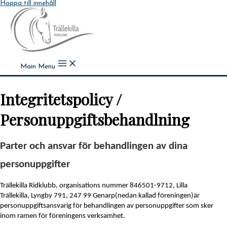
Hoppa till innehåll
Main Menu
Integritetspolicy /
Personuppgiftsbehandlning
Parter
oc
h ansvar för behandlingen av dina
personuppgifter
Trällekilla Ridklubb
,
organisations nummer 846501-9712
,
Lilla
Trällekilla,
Lyngby 791, 247 99 Genarp
(nedan kallad föreningen)
ä
r
personuppgiftsansvarig för behandlingen av personuppgifter som sker
inom ramen för föreningens verksamhet.