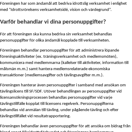
Föreningen
har som ändamål att bedriva idrottslig verksamhet i enlighet
med ”Idrottsrörelsens verksamhetsidé, vision och värdegrund”.
Varför behandlar vi dina personuppgifter?
För att föreningen ska kunna bedriva sin verksamhet behandlas
personuppgifter för olika ändamål kopplade till verksamheten.
Föreningen behandlar personuppgifter för att administrera löpande
föreningsaktiviteter (ex. träningsverksamhet och medlemsmöten),
kommunicera med medlemmarna (kallelser till aktiviteter, information till
målsmän m.m.) samt hantera medlemsrelaterade ekonomiska
transaktioner (medlemsavgifter och tävlin
g
savgifter m.m.).
Föreningen hanterar även personuppgifter i samband med ansökan om
tävlingslicens till SF/SDF. Utöver behandlingen av personuppgifter vid
licensansökningsprocessen behandlas personuppgifter vid varje
tävlingstillfälle kopplat till licensens regelverk. Personuppgifterna
behandlas vid anmälan till tävling, under pågående tävling och efter
tävlingstillfället vid resultatrapportering.
Föreningen behandlar även personuppgifter för att ansöka om bidrag från