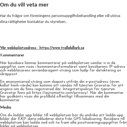
Om du vill veta mer
Har du frågor om föreningens personuppgiftsbehandling eller vill utöva
dina rättigheter kontaktar du styrelsen.
Vår webbplatsadress : https://www.trallekillark.se
K
ommentarer
När besökare lämnar kommentarer på webbplatsen samlar vi in de
uppgifter som visas i kommentarsformuläret samt besökarens IP-adress
och webbläsarens användaragent-sträng som hjälp för detektering av
skräppost.
En anonymiserad sträng som skapats utifrån din e-postadress (även
kallat hash-värde) kan komma att sändas till tjänsten Gravatar för att
avgöra om du finns registrerad där. Integritetspolicyn för tjänsten
Gravatar finns på https://automattic.com/privacy/. När din kommentar
har godkänts visas din profilbild offentligt tillsammans med din
kommentar.
Media
Om du laddar upp bilder till webbplatsen bör du undvika att ladda upp
bilder där EXIF-data inkluderar data från GPS-lokalisering. Besökare till
webbplatsen kan ladda ned och ta fram alla positioneringsuppgifter från
bilder på webbplatsen.