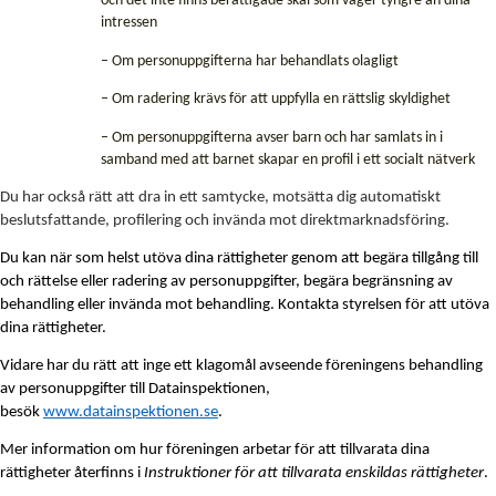
och det inte finns berättigade skäl som väger tyngre än dina
intressen
– Om personuppgifterna har behandlats olagligt
– Om radering krävs för att uppfylla en rättslig skyldighet
– Om personuppgifterna avser barn och har samlats in i
samband med att barnet skapar en profil i ett socialt nätverk
Du har också rätt att dra in ett samtycke, motsätta dig automatiskt
beslutsfattande, profilering och invända mot direktmarknadsföring.
Du kan när som helst utöva dina rättigheter genom att begära tillgång till
och rättelse eller radering av personuppgifter, begära begränsning av
behandling eller invända mot behandling. Kontakta styrelsen för att utöva
dina rättigheter.
Vidare har du rätt att inge ett klagomål avseende föreningens behandling
av personuppgifter till Datainspektionen,
besök
www.datainspektionen.se
.
Mer information om hur föreningen arbetar för att tillvarata dina
rättigheter återfinns i
Instruktioner
för att tillvarata enskildas rättigheter
.