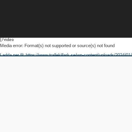
[/video
Media error: Format(s) not supported or source(s) not found
Ladda ner fil: https://www.trallekillark.se/wp-content/uploads/2
00:00
Använd upp/ner-piltangenterna för att höja eller sänka volymen