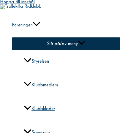
Hoppa till innehåll
Föreningen
Slå på/av meny
Styrelsen
Klubbmedlem
Klubbkläder
Sponsring