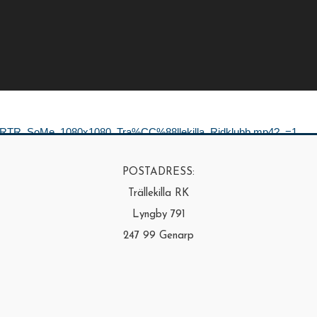
024/01/RTR_SoMe_1080x1080_Tra%CC%88llekilla_Ridklubb.mp4?_=1
POSTADRESS:
Trällekilla RK
.
Lyngby 791
247 99 Genarp