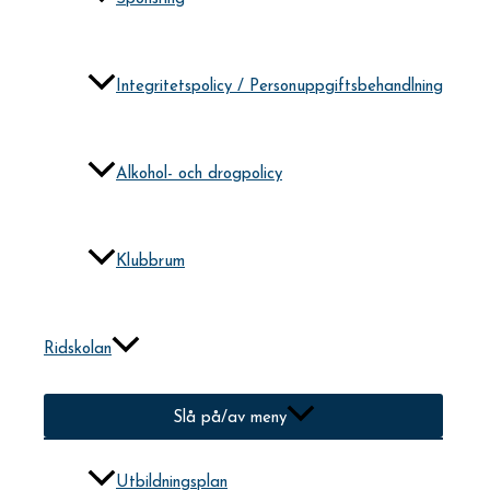
Integritetspolicy / Personuppgiftsbehandlning
Alkohol- och drogpolicy
Klubbrum
Ridskolan
Slå på/av meny
Utbildningsplan