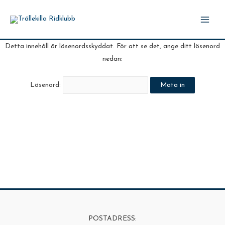
Hoppa
till
Main
innehåll
Men
Detta innehåll är lösenordsskyddat. För att se det, ange ditt lösenord
nedan:
Lösenord:
POSTADRESS: