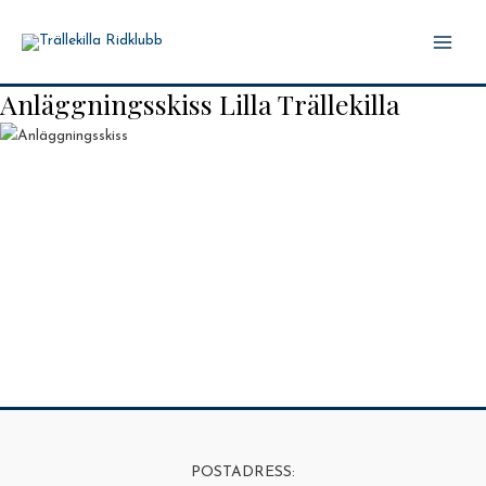
Hoppa
till
Main
innehåll
Anläggningsskiss Lilla Trällekilla
Men
POSTADRESS: