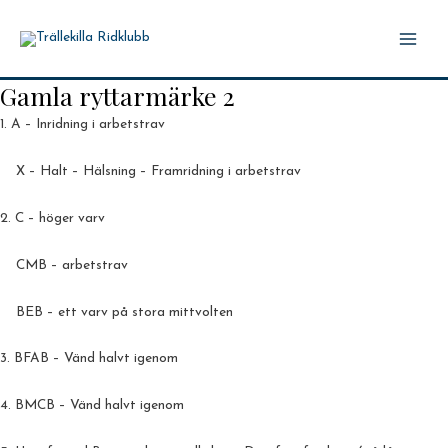
Hoppa
till
Main
innehåll
Gamla ryttarmärke 2
Men
1. A – Inridning i arbetstrav
X – Halt – Hälsning – Framridning i arbetstrav
2. C – höger varv
CMB – arbetstrav
BEB – ett varv på stora mittvolten
3. BFAB – Vänd halvt igenom
4. BMCB – Vänd halvt igenom