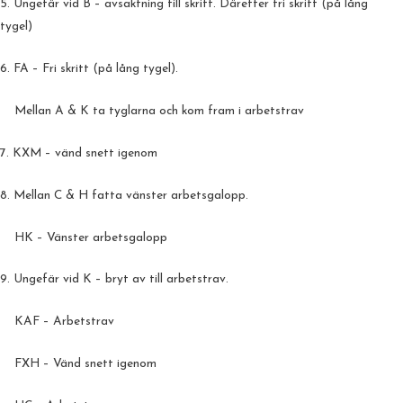
5. Ungefär vid B – avsaktning till skritt. Därefter fri skritt (på lång
tygel)
6. FA – Fri skritt (på lång tygel).
Mellan A & K ta tyglarna och kom fram i arbetstrav
7. KXM – vänd snett igenom
8. Mellan C & H fatta vänster arbetsgalopp.
HK – Vänster arbetsgalopp
9. Ungefär vid K – bryt av till arbetstrav.
KAF – Arbetstrav
FXH – Vänd snett igenom