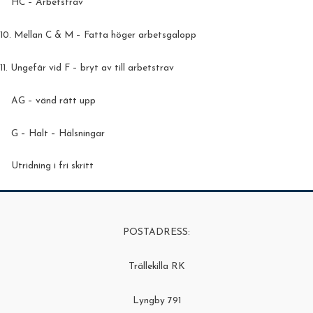
HC – Arbetstrav
10. Mellan C & M – Fatta höger arbetsgalopp
11. Ungefär vid F – bryt av till arbetstrav
AG – vänd rätt upp
G – Halt – Hälsningar
Utridning i fri skritt
POSTADRESS:
Trällekilla RK
Lyngby 791